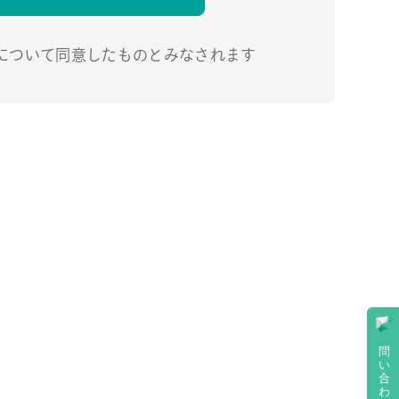
について同意したものとみなされます
問
い
合
わ