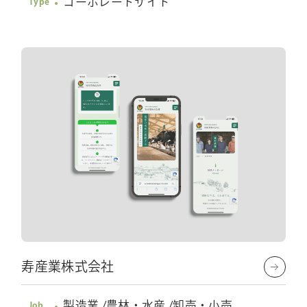
コーポレートサイト
Type
寿産業株式会社
製造業 /農林・水産 /卸売・小売
Job